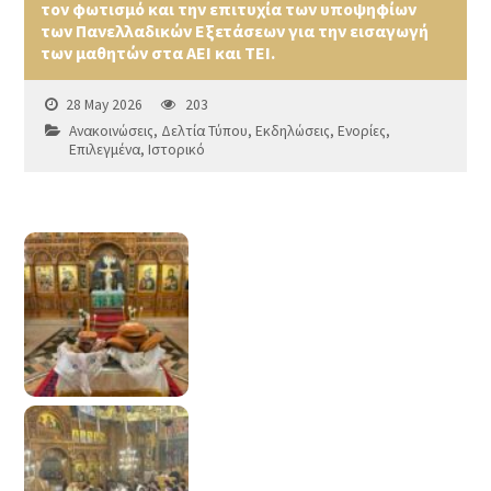
τον φωτισμό και την επιτυχία των υποψηφίων
των Πανελλαδικών Εξετάσεων για την εισαγωγή
των μαθητών στα ΑΕΙ και ΤΕΙ.
28 May 2026
203
Ανακοινώσεις
,
Δελτία Τύπου
,
Εκδηλώσεις
,
Ενορίες
,
Επιλεγμένα
,
Ιστορικό