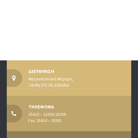
ΔΙΕΥΘΥΝΣΗ
Μητροπολιτικό Μέγαρο,
Ξάνθη 671 00, Ελλάδα
ΤΗΛΕΦΩΝΑ
25410 – 22505/28305
Fax: 25410 – 25581