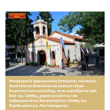
Πανηγυρικός Αρχιερατικός Εσπερινός των Αγίων
Θεοστέπτων Βασιλέων και Ισαποστόλων
Κωνσταντίνου και Ελένης, στον εορτάζοντα Ιερό
Ναό της Ξάνθης, χοροστατούντος του
Σεβασμιωτάτου Μητροπολίτου Ξάνθης και
Περιθεωρίου κ.κ. Παντελεήμονος.