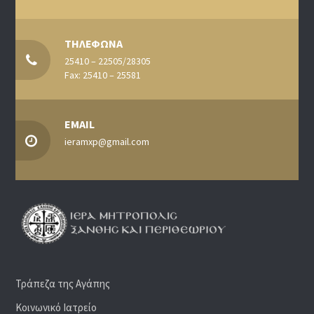
ΤΗΛΕΦΩΝΑ
25410 – 22505/28305
Fax: 25410 – 25581
EMAIL
ieramxp@gmail.com
Τράπεζα της Αγάπης
Κοινωνικό Ιατρείο