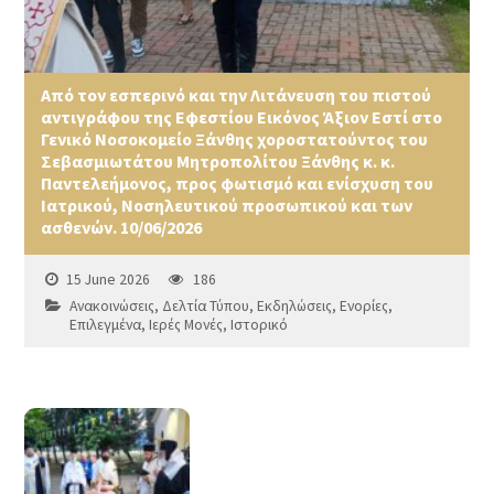
Από τον εσπερινό και την Λιτάνευση του πιστού
αντιγράφου της Εφεστίου Εικόνος Άξιον Εστί στο
Γενικό Νοσοκομείο Ξάνθης χοροστατούντος του
Σεβασμιωτάτου Μητροπολίτου Ξάνθης κ. κ.
Παντελεήμονος, προς φωτισμό και ενίσχυση του
Ιατρικού, Νοσηλευτικού προσωπικού και των
ασθενών. 10/06/2026
15 June 2026
186
Ανακοινώσεις
,
Δελτία Τύπου
,
Εκδηλώσεις
,
Ενορίες
,
Επιλεγμένα
,
Ιερές Μονές
,
Ιστορικό