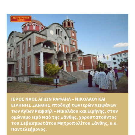
ΙΕΡΟΣ ΝΑΟΣ ΑΓΙΩΝ ΡΑΦΑΗΛ – ΝΙΚΟΛΑΟΥ ΚΑΙ
ΕΙΡΗΝΗΣ ΞΑΝΘΗΣ Υποδοχή των Ιερών Λειψάνων
των Αγίων Ραφαήλ – Νικολάου και Ειρήνης, στον
ομώνυμο Ιερό Ναό της Ξάνθης, χοροστατούντος
του Σεβασμιωτάτου Μητροπολίτου Ξάνθης, κ.κ.
Παντελεήμονος.