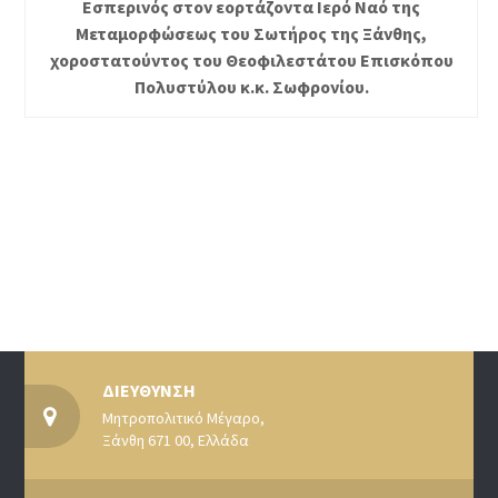
Εσπερινός στον εορτάζοντα Ιερό Ναό της
Μεταμορφώσεως του Σωτήρος της Ξάνθης,
χοροστατούντος του Θεοφιλεστάτου Επισκόπου
Πολυστύλου κ.κ. Σωφρονίου.
ΔΙΕΥΘΥΝΣΗ
Μητροπολιτικό Μέγαρο,
Ξάνθη 671 00, Ελλάδα