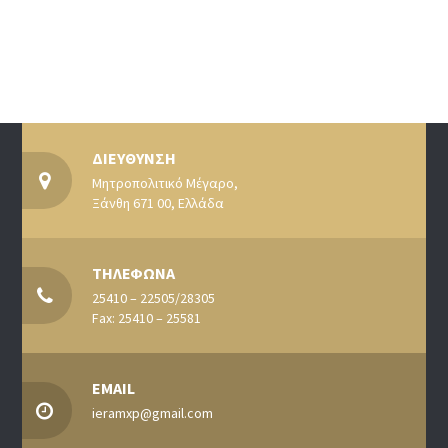
ΔΙΕΥΘΥΝΣΗ
Μητροπολιτικό Μέγαρο,
Ξάνθη 671 00, Ελλάδα
ΤΗΛΕΦΩΝΑ
25410 – 22505/28305
Fax: 25410 – 25581
EMAIL
ieramxp@gmail.com