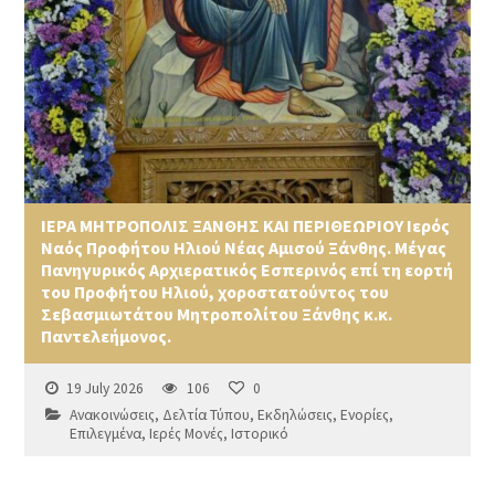
ΙΕΡΑ ΜΗΤΡΟΠΟΛΙΣ ΞΑΝΘΗΣ ΚΑΙ ΠΕΡΙΘΕΩΡΙΟΥ Ιερός
Ναός Προφήτου Ηλιού Νέας Αμισού Ξάνθης. Μέγας
Πανηγυρικός Αρχιερατικός Εσπερινός επί τη εορτή
του Προφήτου Ηλιού, χοροστατούντος του
Σεβασμιωτάτου Μητροπολίτου Ξάνθης κ.κ.
Παντελεήμονος.
19 July 2026
106
0
Ανακοινώσεις
,
Δελτία Τύπου
,
Εκδηλώσεις
,
Ενορίες
,
Επιλεγμένα
,
Ιερές Μονές
,
Ιστορικό