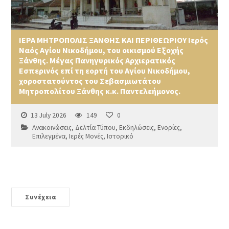
ΙΕΡΑ ΜΗΤΡΟΠΟΛΙΣ ΞΑΝΘΗΣ ΚΑΙ ΠΕΡΙΘΕΩΡΙΟΥ Ιερός
Ναός Αγίου Νικοδήμου, του οικισμού Εξοχής
Ξάνθης. Μέγας Πανηγυρικός Αρχιερατικός
Εσπερινός επί τη εορτή του Αγίου Νικοδήμου,
χοροστατούντος του Σεβασμιωτάτου
Μητροπολίτου Ξάνθης κ.κ. Παντελεήμονος.
13 July 2026
149
0
Ανακοινώσεις
,
Δελτία Τύπου
,
Εκδηλώσεις
,
Ενορίες
,
Επιλεγμένα
,
Ιερές Μονές
,
Ιστορικό
Συνέχεια