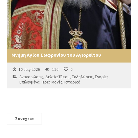
Μνήμη Αγίου Σωφρονίου του Αγιορείτου
10 July 2026
110
0
Ανακοινώσεις
,
Δελτία Τύπου
,
Εκδηλώσεις
,
Ενορίες
,
Επιλεγμένα
,
Ιερές Μονές
,
Ιστορικό
Συνέχεια