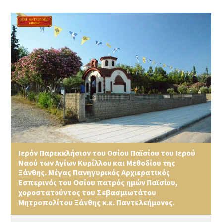
Ιερόν Παρεκκλήσιον του Οσίου Παϊσίου του Ιερού
Ναού των Αγίων Κυρίλλου και Μεθοδίου της
Ξάνθης. Μέγας Πανηγυρικός Αρχιερατικός
Εσπερινός του Οσίου πατρός ημών Παϊσίου,
χοροστατούντος του Σεβασμιωτάτου
Μητροπολίτου Ξάνθης κ.κ. Παντελεήμονος.