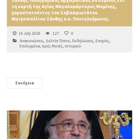
τη εορτή της Αγίας Μεγαλομάρτυρος Μαρίνης,
χοροστατούντος του Σεβασμιωτάτου
Μητροπολίτου Ξάνθης κ.κ. Παντελεήμονος.
16 July 2026
127
0
Ανακοινώσεις
,
Δελτία Τύπου
,
Εκδηλώσεις
,
Ενορίες
,
Επιλεγμένα
,
Ιερές Μονές
,
Ιστορικό
Συνέχεια