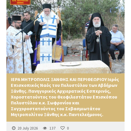
ΙΕΡΑ ΜΗΤΡΟΠΟΛΙΣ ΞΑΝΘΗΣ ΚΑΙ ΠΕΡΙΘΕΩΡΙΟΥ Ιερός
Επισκοπικός Ναός του Πολυστύλου των Αβδήρων
Ξάνθης. Πανηγυρικός Αρχιερατικός Εσπερινός,
Χοροστατούντος του Θεοφιλεστάτου Επισκόπου
Πολυστύλου κ.κ. Σωφρονίου και
Συγχοροστατούντος του Σεβασμιωτάτου
Μητροπολίτου Ξάνθης κ.κ. Παντελεήμονος.
20 July 2026
137
0