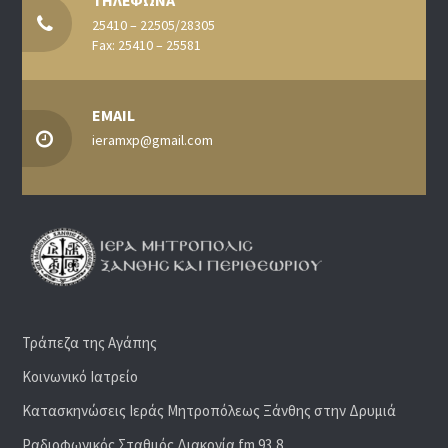
ΤΗΛΕΦΩΝΑ
25410 – 22505/28305
Fax: 25410 – 25581
EMAIL
ieramxp@gmail.com
Τράπεζα της Αγάπης
Κοινωνικό Ιατρείο
Κατασκηνώσεις Ιεράς Μητροπόλεως Ξάνθης στην Δρυμιά
Ραδιoφωνικός Σταθμός Διακονία fm 93,8