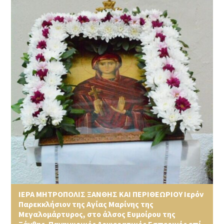
ΙΕΡΑ ΜΗΤΡΟΠΟΛΙΣ ΞΑΝΘΗΣ ΚΑΙ ΠΕΡΙΘΕΩΡΙΟΥ Ιερόν
Παρεκκλήσιον της Αγίας Μαρίνης της
Μεγαλομάρτυρος, στο άλσος Ευμοίρου της
Ξάνθης. Πανηγυρικός Αρχιερατικός Εσπερινός επί