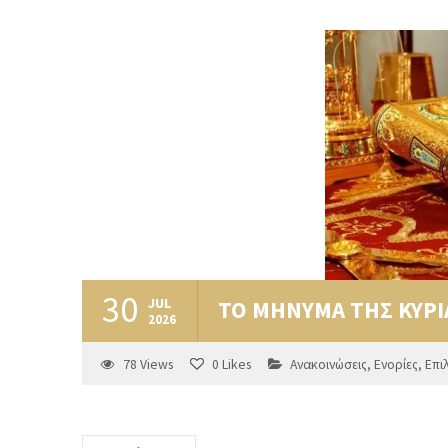
30
JUL
ΤΟ ΜΗΝΥΜΑ ΤΗΣ ΚΥΡ
2026
78
Views
0
Likes
Ανακοινώσεις
,
Ενορίες
,
Επι