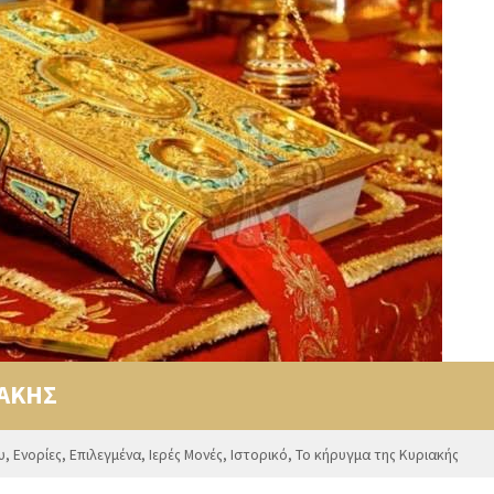
ΙΑΚΗΣ
υ
,
Ενορίες
,
Επιλεγμένα
,
Ιερές Μονές
,
Ιστορικό
,
Το κήρυγμα της Κυριακής