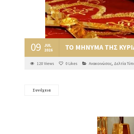
09
JUL
ΤΟ ΜΗΝΥΜΑ ΤΗΣ ΚΥΡ
2026
120
Views
0
Likes
Ανακοινώσεις
,
Δελτία Τύπ
Συνέχεια