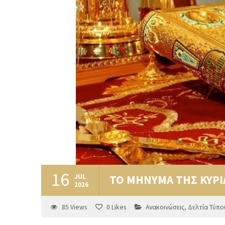
16
JUL
ΤΟ ΜΗΝΥΜΑ ΤΗΣ ΚΥΡ
2026
85
Views
0
Likes
Ανακοινώσεις
,
Δελτία Τύπο