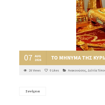
07
AUG
ΤΟ ΜΗΝΥΜΑ ΤΗΣ ΚΥΡ
2026
26
Views
0
Likes
Ανακοινώσεις
,
Δελτία Τύπο
Συνέχεια