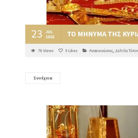
23
JUL
ΤΟ ΜΗΝΥΜΑ ΤΗΣ ΚΥΡ
2026
76
Views
0
Likes
Ανακοινώσεις
,
Δελτία Τύπο
Συνέχεια