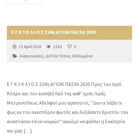
Ε Γ Κ Υ Κ Λ Ι Ο Σ 224η ΑΓΙΟΝ ΠΑΣΧΑ 2020
15 April 2020
1165
0
Ανακοινώσεις
,
Δελτία Τύπου
,
Επιλεγμένα
Ε Γ Κ Υ Κ Λ Ι Ο Σ 224η ΑΓΙΟΝ ΠΑΣΧΑ 2020 Προς τον Ιερό
Κλήρο και τον ευσεβή Λαό της καθ’ ημάς Ιεράς
Μητροπόλεως Αδελφοί μου αγαπητοί, ‘’Δευτε λάβετε
φως εκ του ανεσπέρου φωτός και δοξάσατε Χριστόν τον
αναστάσαντα εκ νεκρών’’ ακούμε να ψάλλει η Εκκλησία
και μας […]