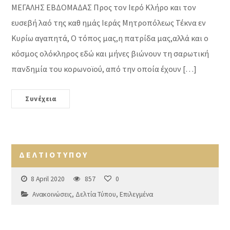
ΜΕΓΑΛΗΣ ΕΒΔΟΜΑΔΑΣ Προς τον Ιερό Κλήρο και τον
ευσεβή λαό της καθ ημάς Ιεράς Μητροπόλεως Τέκνα εν
Κυρίω αγαπητά, Ο τόπος μας,η πατρίδα μας,αλλά και ο
κόσμος ολόκληρος εδώ και μήνες βιώνουν τη σαρωτική
πανδημία του κορωνοϊού, από την οποία έχουν […]
Συνέχεια
Δ Ε Λ Τ Ι Ο Τ Υ Π Ο Υ
8 April 2020
857
0
Ανακοινώσεις
,
Δελτία Τύπου
,
Επιλεγμένα