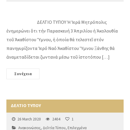
ΔΕΛΤΙΟ ΤΥΠΟΥ Ἡ Ἱερά Μητρόπολις
ἐνημερώνει ὅτι τήν Παρασκευή 3 Ἀπριλίου ἡ Ἀκολουθία
τοῦ Ἀκαθίστου Ὕμνου, ἡ ὁποία θά τελεστεῖ στόν
πανηγυρίζοντα Ἱερό Ναό Ἀκαθίστου Ὕμνου Ξάνθης θά
ἀναμεταδίδεται ζωντανά μέσω τοῦ ἰστοτόπου […]
Συνέχεια
ΔΕΛΤΙΟ ΤΥΠΟΥ
26 March 2020
2404
1
Ανακοινώσεις
,
Δελτία Τύπου
,
Επιλεγμένα