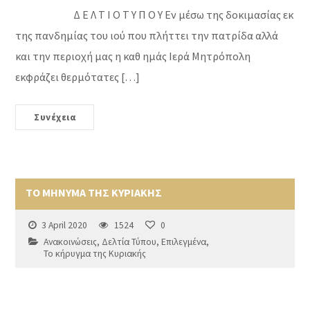
Δ Ε Λ Τ Ι Ο Τ Υ Π Ο Υ Εν μέσω της δοκιμασίας εκ
της πανδημίας του ιού που πλήττει την πατρίδα αλλά
και την περιοχή μας η καθ ημάς Ιερά Μητρόπολη
εκφράζει θερμότατες […]
Συνέχεια
ΤΟ ΜΗΝΥΜΑ ΤΗΣ ΚΥΡΙΑΚΗΣ
3 April 2020
1524
0
Ανακοινώσεις
,
Δελτία Τύπου
,
Επιλεγμένα
,
Το κήρυγμα της Κυριακής