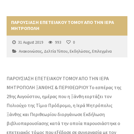
ΠΑΡΟΥΣΙΑΣΗ ΕΠΕΤΕΙΑΚΟΥ ΤΟΜΟΥ ΑΠΟ ΤΗΝ ΙΕΡΑ
ΜΗΤΡΟΠΟΛΗ
31 August 2019
993
0
Ανακοινώσεις
,
Δελτία Τύπου
,
Εκδηλώσεις
,
Επιλεγμένα
ΠΑΡΟΥΣΙΑΣΗ ΕΠΕΤΕΙΑΚΟΥ ΤΟΜΟΥ ΑΠΟ ΤΗΝ ΙΕΡΑ
ΜΗΤΡΟΠΟΛΗ ΞΑΝΘΗΣ & ΠΕΡΙΘΕΩΡΙΟΥ Το εσπέρας της
29ης Αυγούστου, ημέρας που η Ξάνθη εορτάζει τον
Πολιούχο της Τίμιο Πρόδρομο, η Ιερά Μητρόπολις
Ξάνθης και Περιθεωρίου διοργάνωσε Εκδήλωση
βιβλιοπαρουσίασης κατά την οποία παρουσιάστηκε ο
επετειακός τόμος που εξέδοσε σε συνεργασία με τον