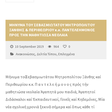
ΜΗΝΥΜΑ ΤΟΥ ΣΕΒΑΣΜΙΩΤΑΤΟΥ ΜΗΤΡΟΠΟΛΙΤΟΥ
ΞΑΝΘΗΣ & ΠΕΡΙΘΕΩΡΙΟΥ κ.κ. ΠΑΝΤΕΛΕΗΜΟΝΟΣ
ΠΡΟΣ ΤΗΝ ΜΑΘΗΤΙΩΣΑ ΝΕΟΛΑΙΑ
10 September 2019
964
0
Ανακοινώσεις
,
Δελτία Τύπου
,
Επιλεγμένα
Μήνυμα τοῦ Σεβασμιωτάτου Μητροπολίτου Ξάνθης καί
Περιθεωρίου κ.κ. Π α ν τ ε λ ε ή μ ο ν ο ς πρός τήν
μαθητιώσα νεολαία Ἀγαπητά μου παιδιά, Ἀγαπητοί
Διδάσκαλοι καί Ἐκπαιδευτικοί, Γονεῖς καί Κηδεμόνες, Μία
νέα σχολική χρονιά ξεκινᾶ σήμερα καί ὅπως κάθε τί