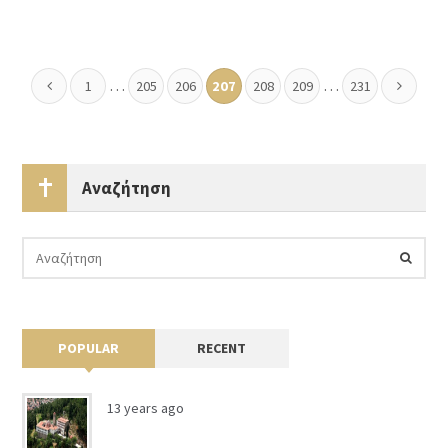
…
…
1
205
206
207
208
209
231
Αναζήτηση
POPULAR
RECENT
13 years ago