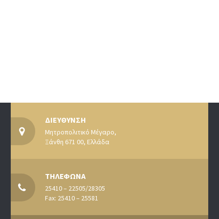
ΔΙΕΥΘΥΝΣΗ
Μητροπολιτικό Μέγαρο,
Ξάνθη 671 00, Ελλάδα
ΤΗΛΕΦΩΝΑ
25410 – 22505/28305
Fax: 25410 – 25581