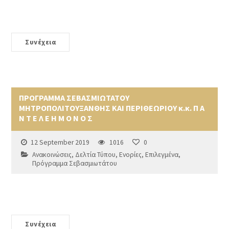
Συνέχεια
ΠΡΟΓΡΑΜΜΑ ΣΕΒΑΣΜΙΩΤΑΤΟΥ
ΜΗΤΡΟΠΟΛΙΤΟΥΞΑΝΘΗΣ ΚΑΙ ΠΕΡΙΘΕΩΡΙΟΥ κ.κ. Π Α
Ν Τ Ε Λ Ε Η Μ Ο Ν Ο Σ
12 September 2019
1016
0
Ανακοινώσεις
,
Δελτία Τύπου
,
Ενορίες
,
Επιλεγμένα
,
Πρόγραμμα Σεβασμιωτάτου
Συνέχεια