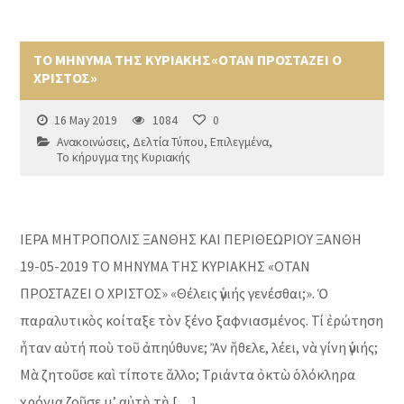
ΤΟ ΜΗΝΥΜΑ ΤΗΣ ΚΥΡΙΑΚΗΣ«ΟΤΑΝ ΠΡΟΣΤΑΖΕΙ Ο
ΧΡΙΣΤΟΣ»
16 May 2019
1084
0
Ανακοινώσεις
,
Δελτία Τύπου
,
Επιλεγμένα
,
Το κήρυγμα της Κυριακής
ΙΕΡΑ ΜΗΤΡΟΠΟΛΙΣ ΞΑΝΘΗΣ ΚΑΙ ΠΕΡΙΘΕΩΡΙΟΥ ΞΑΝΘΗ
19-05-2019 ΤΟ ΜΗΝΥΜΑ ΤΗΣ ΚΥΡΙΑΚΗΣ «ΟΤΑΝ
ΠΡΟΣΤΑΖΕΙ Ο ΧΡΙΣΤΟΣ» «Θέλεις ὑγιής γενέσθαι;». Ὁ
παραλυτικὸς κοίταξε τὸν ξένο ξαφνιασμένος. Τί ἐρώτηση
ἦταν αὐτή ποὺ τοῦ ἀπηύθυνε; Ἂν ἤθελε, λέει, νὰ γίνη ὑγιής;
Μὰ ζητοῦσε καὶ τίποτε ἄλλο; Τριάντα ὀκτὼ ὁλόκληρα
χρόνια ζοῦσε μ’ αὐτὴ τὴ […]