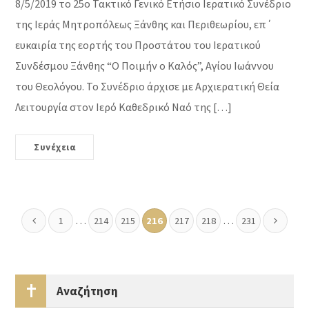
8/5/2019 το 25ο Τακτικό Γενικό Ετήσιο Ιερατικό Συνέδριο
της Ιεράς Μητροπόλεως Ξάνθης και Περιθεωρίου, επ΄
ευκαιρία της εορτής του Προστάτου του Ιερατικού
Συνδέσμου Ξάνθης “Ο Ποιμήν ο Καλός”, Αγίου Ιωάννου
του Θεολόγου. Το Συνέδριο άρχισε με Αρχιερατική Θεία
Λειτουργία στον Ιερό Καθεδρικό Ναό της […]
Συνέχεια
…
…
1
214
215
216
217
218
231
Αναζήτηση