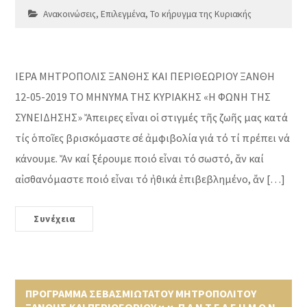
Ανακοινώσεις
,
Επιλεγμένα
,
Το κήρυγμα της Κυριακής
ΙΕΡΑ ΜΗΤΡΟΠΟΛΙΣ ΞΑΝΘΗΣ ΚΑΙ ΠΕΡΙΘΕΩΡΙΟΥ ΞΑΝΘΗ
12-05-2019 ΤΟ ΜΗΝΥΜΑ ΤΗΣ ΚΥΡΙΑΚΗΣ «Η ΦΩΝΗ ΤΗΣ
ΣΥΝΕΙΔΗΣΗΣ» Ἄπειρες εἶναι οἱ στιγμές τῆς ζωῆς μας κατά
τίς ὁποῖες βρισκόμαστε σέ ἀμφιβολία γιά τό τί πρέπει νά
κάνουμε. Ἄν καί ξέρουμε ποιό εἶναι τό σωστό, ἄν καί
αἰσθανόμαστε ποιό εἶναι τό ἠθικά ἐπιβεβλημένο, ἄν […]
Συνέχεια
ΠΡΟΓΡΑΜΜΑ ΣΕΒΑΣΜΙΩΤΑΤΟΥ ΜΗΤΡΟΠΟΛΙΤΟΥ