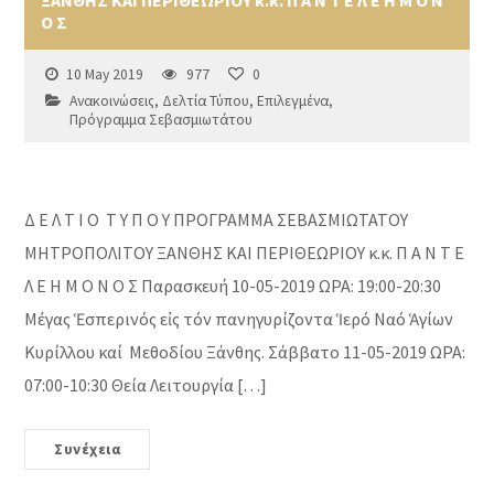
ΞΑΝΘΗΣ ΚΑΙ ΠΕΡΙΘΕΩΡΙΟΥ κ.κ. Π Α Ν Τ Ε Λ Ε Η Μ Ο Ν
Ο Σ
10 May 2019
977
0
Ανακοινώσεις
,
Δελτία Τύπου
,
Επιλεγμένα
,
Πρόγραμμα Σεβασμιωτάτου
Δ Ε Λ Τ Ι Ο Τ Υ Π Ο Υ ΠΡΟΓΡΑΜΜΑ ΣΕΒΑΣΜΙΩΤΑΤΟΥ
ΜΗΤΡΟΠΟΛΙΤΟΥ ΞΑΝΘΗΣ ΚΑΙ ΠΕΡΙΘΕΩΡΙΟΥ κ.κ. Π Α Ν Τ Ε
Λ Ε Η Μ Ο Ν Ο Σ Παρασκευή 10-05-2019 ΩΡΑ: 19:00-20:30
Μέγας Ἑσπερινός εἰς τόν πανηγυρίζοντα Ἱερό Ναό Ἁγίων
Κυρίλλου καί Μεθοδίου Ξάνθης. Σάββατο 11-05-2019 ΩΡΑ:
07:00-10:30 Θεία Λειτουργία […]
Συνέχεια