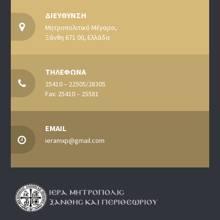
ΔΙΕΥΘΥΝΣΗ
Μητροπολιτικό Μέγαρο,
Ξάνθη 671 00, Ελλάδα
ΤΗΛΕΦΩΝΑ
25410 – 22505/28305
Fax: 25410 – 25581
EMAIL
ieramxp@gmail.com