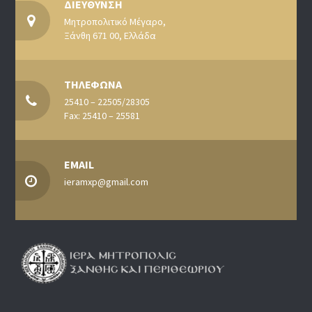
ΔΙΕΥΘΥΝΣΗ
Μητροπολιτικό Μέγαρο,
Ξάνθη 671 00, Ελλάδα
ΤΗΛΕΦΩΝΑ
25410 – 22505/28305
Fax: 25410 – 25581
EMAIL
ieramxp@gmail.com