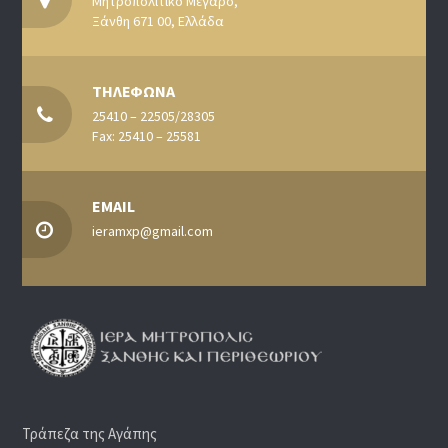
Μητροπολιτικό Μέγαρο,
Ξάνθη 671 00, Ελλάδα
ΤΗΛΕΦΩΝΑ
25410 – 22505/28305
Fax: 25410 – 25581
EMAIL
ieramxp@gmail.com
Τράπεζα της Αγάπης