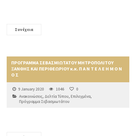
Συνέχεια
ΠΡΟΓΡΑΜΜΑ ΣΕΒΑΣΜΙΩΤΑΤΟΥ ΜΗΤΡΟΠΟΛΙΤΟΥ
ΞΑΝΘΗΣ ΚΑΙ ΠΕΡΙΘΕΩΡΙΟΥ κ.κ. Π Α Ν Τ Ε Λ Ε Η Μ Ο Ν
Ο Σ
9 January 2020
1046
0
Ανακοινώσεις
,
Δελτία Τύπου
,
Επιλεγμένα
,
Πρόγραμμα Σεβασμιωτάτου