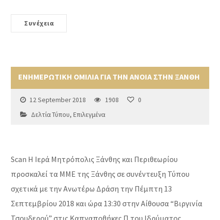
Συνέχεια
ΕΝΗΜΕΡΩΤΙΚΗ ΟΜΙΛΙΑ ΓΙΑ ΤΗΝ ΑΝΟΙΑ ΣΤΗΝ ΞΑΝΘΗ
12 September 2018
1908
0
Δελτία Τύπου
,
Επιλεγμένα
Scan Η Ιερά Μητρόπολις Ξάνθης και Περιθεωρίου
προσκαλεί τα ΜΜΕ της Ξάνθης σε συνέντευξη Τύπου
σχετικά με την Ανωτέρω Δράση την Πέμπτη 13
Σεπτεμβρίου 2018 και ώρα 13:30 στην Αίθουσα “Βιργινία
Τσουδερού” στις Καπναποθήκες Π του Ιδρύματος