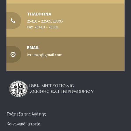
ΤΗΛΕΦΩΝΑ
25410 – 22505/28305
Fax: 25410 – 25581
EMAIL
ieramxp@gmail.com
Τράπεζα της Αγάπης
Κοινωνικό Ιατρείο