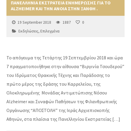
ΠΑΝΕΛΛΗΝΙΑ ΕΚΣΤΡΑΤΕΙΑ ΕΝΗΜΕΡΩΣΗΣ ΓΙΑ ΤΟ
ALZHEIMER ΚΑΙ ΤΗΝ ΑΝΟΙΑ ΣΤΗΝ ΞΑΝΘΗ .
19 September 2018
1887
0
Εκδηλώσεις
,
Επιλεγμένα
Το απόγευμα της Τετάρτης 19 Σεπτεμβρίου 2018 και ώρα
7 πραγματοποιήθηκε στην αίθουσα “Βιργινία Τσουδερού”
του Ιδρύματος Θρακικής Τέχνης και Παράδοσης το
πρώτο μέρος της δράσης του Καρρελείου, της
Ολοκληρωμένης Μονάδας Αντιμετώπισης Νόσου
Alzheimer και Συναφών Παθήσεων της Φιλανθρωπικής
Οργάνωσης “ΑΠΟΣΤΟΛΗ” της Ιεράς Αρχιεπισκοπής
Αθηνών, στα πλαίσια της Πανελληνίου Εκστρατείας […]