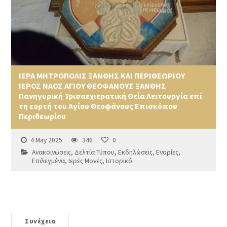
ΙΕΡΑ ΜΗΤΡΟΠΟΛΙΣ ΞΑΝΘΗΣ ΚΑΙ ΠΕΡΙΘΕΩΡΙΟΥ
ΙΕΡΟΣ ΝΑΟΣ ΑΓΙΟΥ ΘΕΟΦΑΝΟΥΣ ΞΑΝΘΗΣ
Πανηγυρική Τρισαεχιερατική Θεία Λειτουργία επί
τη εορτή του Αγίου Θεοφάνους Επισκόπου
Περιθεωρίου
4 May 2025
346
0
Ανακοινώσεις
,
Δελτία Τύπου
,
Εκδηλώσεις
,
Ενορίες
,
Επιλεγμένα
,
Ιερές Μονές
,
Ιστορικό
Συνέχεια