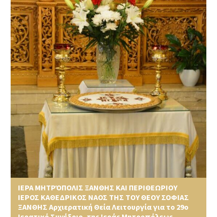
ΙΕΡΑ ΜΗΤΡΌΠΟΛΙΣ ΞΑΝΘΗΣ ΚΑΙ ΠΕΡΙΘΕΩΡΙΟΥ
ΙΕΡΟΣ ΚΑΘΕΔΡΙΚΟΣ ΝΑΟΣ ΤΗΣ ΤΟΥ ΘΕΟΥ ΣΟΦΙΑΣ
ΞΑΝΘΗΣ Αρχιερατική Θεία Λειτουργία για το 29ο
Ιερατικό Συνέδριο, της Ιεράς Μητροπόλεως