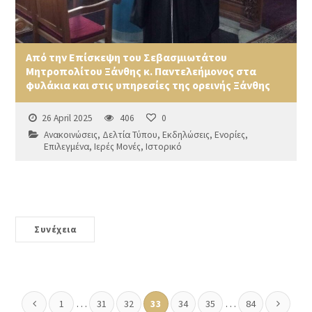
Από την Επίσκεψη του Σεβασμιωτάτου
Μητροπολίτου Ξάνθης κ. Παντελεήμονος στα
φυλάκια και στις υπηρεσίες της ορεινής Ξάνθης
26 April 2025
406
0
Ανακοινώσεις
,
Δελτία Τύπου
,
Εκδηλώσεις
,
Ενορίες
,
Επιλεγμένα
,
Ιερές Μονές
,
Ιστορικό
Συνέχεια
…
…
1
31
32
33
34
35
84