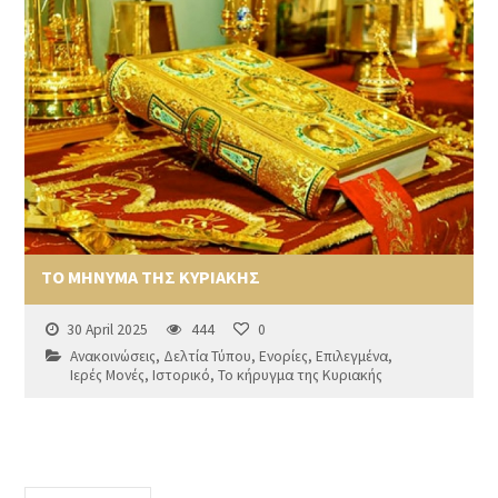
ΤΟ ΜΗΝΥΜΑ ΤΗΣ ΚΥΡΙΑΚΗΣ
30 April 2025
444
0
Ανακοινώσεις
,
Δελτία Τύπου
,
Ενορίες
,
Επιλεγμένα
,
Ιερές Μονές
,
Ιστορικό
,
Το κήρυγμα της Κυριακής