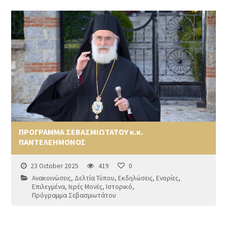
ΠΡΟΓΡΑΜΜΑ ΣΕΒΑΣΜΙΩΤΑΤΟΥ κ.κ.
ΠΑΝΤΕΛΕΗΜΟΝΟΣ
23 October 2025
419
0
Ανακοινώσεις
,
Δελτία Τύπου
,
Εκδηλώσεις
,
Ενορίες
,
Επιλεγμένα
,
Ιερές Μονές
,
Ιστορικό
,
Πρόγραμμα Σεβασμιωτάτου