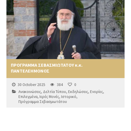
ΠΡΟΓΡΑΜΜΑ ΣΕΒΑΣΜΙΩΤΑΤΟΥ κ.κ.
ΠΑΝΤΕΛΕΗΜΟΝΟΣ
30 October 2025
384
0
Ανακοινώσεις
,
Δελτία Τύπου
,
Εκδηλώσεις
,
Ενορίες
,
Επιλεγμένα
,
Ιερές Μονές
,
Ιστορικό
,
Πρόγραμμα Σεβασμιωτάτου