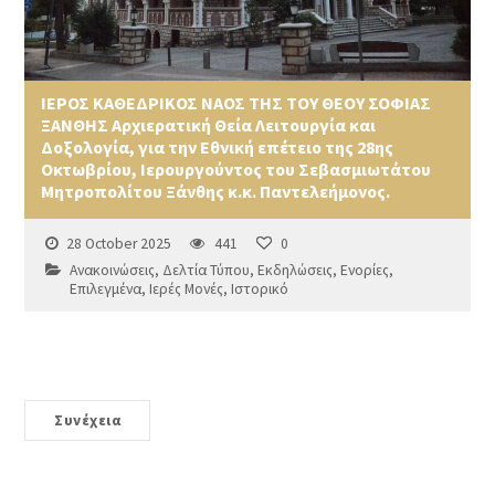
ΙΕΡΟΣ ΚΑΘΕΔΡΙΚΟΣ ΝΑΟΣ ΤΗΣ ΤΟΥ ΘΕΟΥ ΣΟΦΙΑΣ
ΞΑΝΘΗΣ Αρχιερατική Θεία Λειτουργία και
Δοξολογία, για την Εθνική επέτειο της 28ης
Οκτωβρίου, Ιερουργούντος του Σεβασμιωτάτου
Μητροπολίτου Ξάνθης κ.κ. Παντελεήμονος.
28 October 2025
441
0
Ανακοινώσεις
,
Δελτία Τύπου
,
Εκδηλώσεις
,
Ενορίες
,
Επιλεγμένα
,
Ιερές Μονές
,
Ιστορικό
Συνέχεια