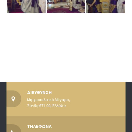
ΔΙΕΥΘΥΝΣΗ
Μητροπολιτικό Μέγαρο,
Ξάνθη 671 00, Ελλάδα
ΤΗΛΕΦΩΝΑ