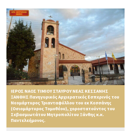
ΙΕΡΟΣ ΝΑΟΣ ΤΙΜΙΟΥ ΣΤΑΥΡΟΥ ΝΕΑΣ ΚΕΣΣΑΝΗΣ
ΞΑΝΘΗΣ Πανηγυρικός Αρχιερατικός Εσπερινός του
Νεομάρτυρος Τριανταφύλλου του εκ Κεσσάνης
(Οσιομάρτυρος Τομοθέου), χοροστατούντος του
Σεβασμιωτάτου Μητροπολίτου Ξάνθης κ.κ.
Παντελεήμονος.