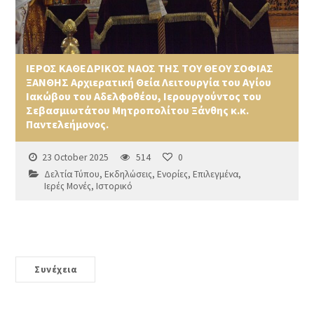
ΙΕΡΟΣ ΚΑΘΕΔΡΙΚΟΣ ΝΑΟΣ ΤΗΣ ΤΟΥ ΘΕΟΥ ΣΟΦΙΑΣ
ΞΑΝΘΗΣ Αρχιερατική Θεία Λειτουργία του Αγίου
Ιακώβου του Αδελφοθέου, Ιερουργούντος του
Σεβασμιωτάτου Μητροπολίτου Ξάνθης κ.κ.
Παντελεήμονος.
23 October 2025
514
0
Δελτία Τύπου
,
Εκδηλώσεις
,
Ενορίες
,
Επιλεγμένα
,
Ιερές Μονές
,
Ιστορικό
Συνέχεια