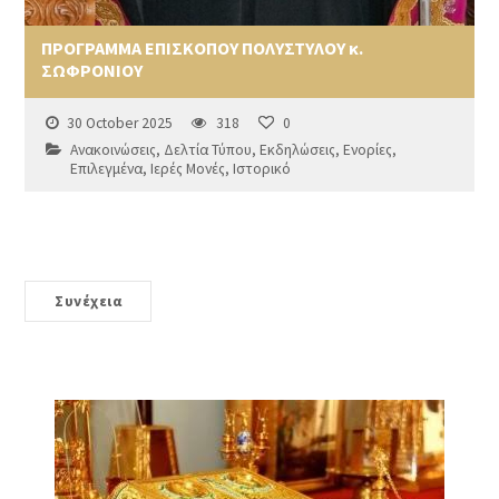
ΠΡΟΓΡΑΜΜΑ ΕΠΙΣΚΟΠΟΥ ΠΟΛΥΣΤΥΛΟΥ κ.
ΣΩΦΡΟΝΙΟΥ
30 October 2025
318
0
Ανακοινώσεις
,
Δελτία Τύπου
,
Εκδηλώσεις
,
Ενορίες
,
Επιλεγμένα
,
Ιερές Μονές
,
Ιστορικό
Συνέχεια