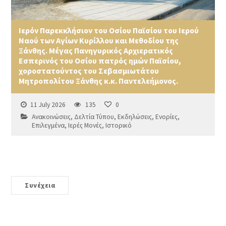
Ιερόν Παρεκκλήσιον του Οσίου Παϊσίου του Ιερού
Ναού των Αγίων Κυρίλλου και Μεθοδίου της
Ξάνθης. Μέγας Πανηγυρικός Αρχιερατικός
Εσπερινός του Οσίου πατρός ημών Παϊσίου,
χοροστατούντος του Σεβασμιωτάτου
Μητροπολίτου Ξάνθης κ.κ. Παντελεήμονος.
11 July 2026
135
0
Ανακοινώσεις
,
Δελτία Τύπου
,
Εκδηλώσεις
,
Ενορίες
,
Επιλεγμένα
,
Ιερές Μονές
,
Ιστορικό
Συνέχεια