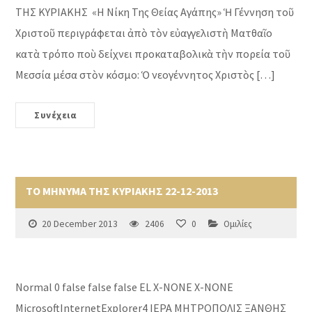
ΤΗΣ ΚΥΡΙΑΚΗΣ «Η Νίκη Της Θείας Αγάπης» Ἡ Γέννηση τοῦ
Χριστοῦ περιγράφεται ἀπὸ τὸν εὐαγγελιστὴ Ματθαῖο
κατὰ τρόπο ποὺ δείχνει προκαταβολικὰ τὴν πορεία τοῦ
Μεσσία μέσα στὸν κόσμο: Ὁ νεογέννητος Χριστὸς […]
Συνέχεια
ΤΟ ΜΗΝΥΜΑ ΤΗΣ ΚΥΡΙΑΚΗΣ 22-12-2013
20 December 2013
2406
0
Ομιλίες
Normal 0 false false false EL X-NONE X-NONE
MicrosoftInternetExplorer4 ΙΕΡΑ ΜΗΤΡΟΠΟΛΙΣ ΞΑΝΘΗΣ