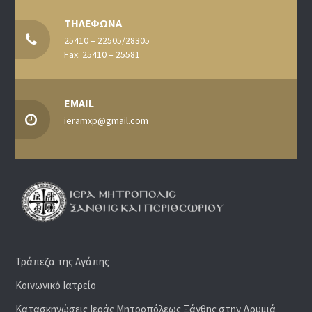
ΤΗΛΕΦΩΝΑ
25410 – 22505/28305
Fax: 25410 – 25581
EMAIL
ieramxp@gmail.com
Τράπεζα της Αγάπης
Κοινωνικό Ιατρείο
Κατασκηνώσεις Ιεράς Μητροπόλεως Ξάνθης στην Δρυμιά