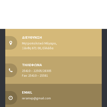
ΔΙΕΥΘΥΝΣΗ
Μητροπολιτικό Μέγαρο,
Ξάνθη 671 00, Ελλάδα
ΤΗΛΕΦΩΝΑ
25410 – 22505/28305
Fax: 25410 – 25581
EMAIL
ieramxp@gmail.com