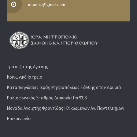
ieramxp@gmail.com
Τράπεζα της Αγάπης
Κοινωνικό Ιατρείο
Κατασκηνώσεις Ιεράς Μητροπόλεως Ξάνθης στην Δρυμιά
Ραδιoφωνικός Σταθμός Διακονία fm 93,8
Μονάδα Ανοιχτής Φροντίδας Ηλικιωμένων Αγ. Παντελεήμων
Επικοινωνία