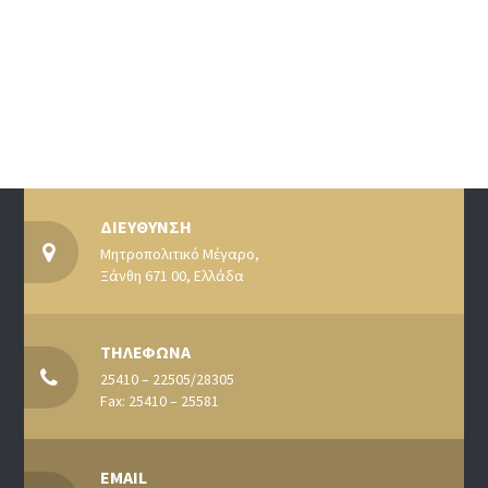
ΔΙΕΥΘΥΝΣΗ
Μητροπολιτικό Μέγαρο,
Ξάνθη 671 00, Ελλάδα
ΤΗΛΕΦΩΝΑ
25410 – 22505/28305
Fax: 25410 – 25581
EMAIL