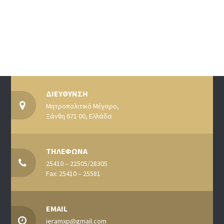
ΔΙΕΥΘΥΝΣΗ
Μητροπολιτικό Μέγαρο,
Ξάνθη 671 00, Ελλάδα
ΤΗΛΕΦΩΝΑ
25410 – 22505/28305
Fax: 25410 – 25581
EMAIL
ieramxp@gmail.com