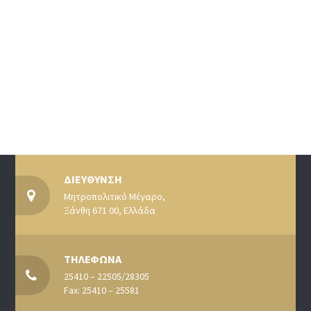
ΔΙΕΥΘΥΝΣΗ
Μητροπολιτικό Μέγαρο,
Ξάνθη 671 00, Ελλάδα
ΤΗΛΕΦΩΝΑ
25410 – 22505/28305
Fax: 25410 – 25581