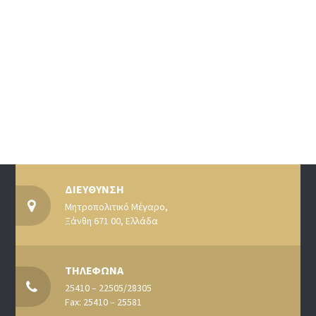
ΔΙΕΥΘΥΝΣΗ
Μητροπολιτικό Μέγαρο,
Ξάνθη 671 00, Ελλάδα
ΤΗΛΕΦΩΝΑ
25410 – 22505/28305
Fax: 25410 – 25581