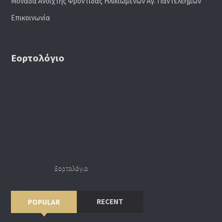
Μονάδα Ανοιχτής Φροντίδας Ηλικιωμένων Αγ. Παντελεήμων
Επικοινωνία
Εορτολόγιο
Εορτολόγιο
RECENT
POPULAR