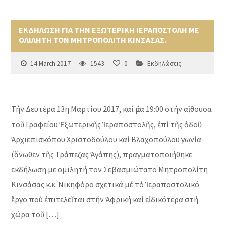
ΕΚΔΗΛΩΣΗ ΓΙΑ ΤΗΝ ΕΞΩΤΕΡΙΚΗ ΙΕΡΑΠΟΣΤΟΛΗ ΜΕ
ΟΛΙΛΗΤΗ ΤΟΝ ΜΗΤΡΟΠΟΛΙΤΗ ΚΙΝΣΑΣΑΣ.
14 March 2017
1543
0
Εκδηλώσεις
Τήν Δευτέρα 13η Μαρτίου 2017, καί ὥρα 19:00 στήν αἴθουσα
τοῦ Γραφείου Ἐξωτερικῆς Ἱεραποστολῆς, ἐπί τῆς ὁδοῦ
Ἀρχιεπισκόπου Χριστοδούλου καί Βλαχοπούλου γωνία
(ἄνωθεν τῆς Τράπεζας Ἀγάπης), πραγματοποιήθηκε
εκδήλωση με ομιλητή τον Σεβασμιώτατο Μητροπολίτη
Κινσάσας κ.κ. Νικηφόρο σχετικά μέ τό Ἱεραποστολικό
ἔργο πού ἐπιτελεῖται στήν Ἀφρική καί εἰδικότερα στή
χώρα τοῦ […]