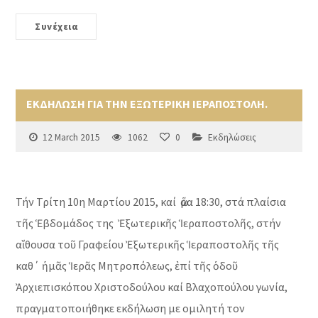
Συνέχεια
ΕΚΔΗΛΩΣΗ ΓΙΑ ΤΗΝ ΕΞΩΤΕΡΙΚΗ ΙΕΡΑΠΟΣΤΟΛΗ.
12 March 2015
1062
0
Εκδηλώσεις
Τήν Τρίτη 10η Μαρτίου 2015, καί ὥρα 18:30, στά πλαίσια
τῆς Ἑβδομάδος της Ἐξωτερικῆς Ἱεραποστολῆς, στήν
αἴθουσα τοῦ Γραφείου Ἐξωτερικῆς Ἱεραποστολῆς τῆς
καθ΄ ἡμᾶς Ἱερᾶς Μητροπόλεως, ἐπί τῆς ὁδοῦ
Ἀρχιεπισκόπου Χριστοδούλου καί Βλαχοπούλου γωνία,
πραγματοποιήθηκε εκδήλωση με ομιλητή τον