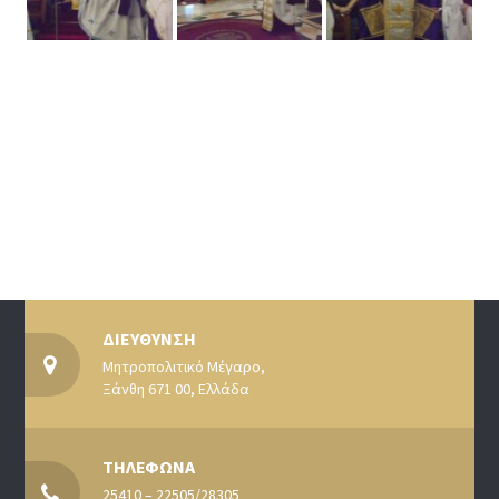
ΔΙΕΥΘΥΝΣΗ
Μητροπολιτικό Μέγαρο,
Ξάνθη 671 00, Ελλάδα
ΤΗΛΕΦΩΝΑ
25410 – 22505/28305