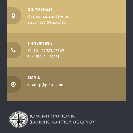
ΔΙΕΥΘΥΝΣΗ
Μητροπολιτικό Μέγαρο,
Ξάνθη 671 00, Ελλάδα
ΤΗΛΕΦΩΝΑ
25410 – 22505/28305
Fax: 25410 – 25581
EMAIL
ieramxp@gmail.com