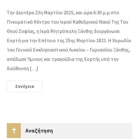
Την Δευτέρα 23η Μαρτίου 2015, και ώρα 6:30 μ.μ στο
Πνευματικό Κέντρο του Ιερού Καθεδρικού Ναού Της Του
Θεού Σοφίας, η Ιερά Μητρόπολη Ξάνθης διοργάνωσε
Εορτή για την Επέτειο της 25ης Μαρτίου 1821. Η Χορωδία
του Γενικού Εκκλησιαστικού Λυκείου – Γυμνασίου Ξάνθης,
απέδωσε Ύμνους και τραγούδια της Εορτής υπό την
διεύθυνση […]
Συνέχεια
Αναζήτηση