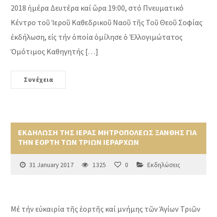
2018 ἡμέρα Δευτέρα καί ὥρα 19:00, στό Πνευματικό
Κέντρο τοῦ Ἱεροῦ Καθεδρικοῦ Ναοῦ τῆς Τοῦ Θεοῦ Σοφίας
ἐκδήλωση, εἰς τήν ὀποία ὁμίλησε ὁ Ἐλλογιμώτατος
Ὁμότιμος Καθηγητής […]
Συνέχεια
ΕΚΔΗΛΩΣΗ ΤΗΣ ΙΕΡΑΣ ΜΗΤΡΟΠΟΛΕΩΣ ΞΑΝΘΗΣ ΓΙΑ
ΤΗΝ ΕΟΡΤΗ ΤΩΝ ΤΡΙΩΝ ΙΕΡΑΡΧΩΝ
31 January 2017
1325
0
Εκδηλώσεις
Μέ τήν εὐκαιρία τῆς ἑορτῆς καί μνήμης τῶν Ἁγίων Τριῶν