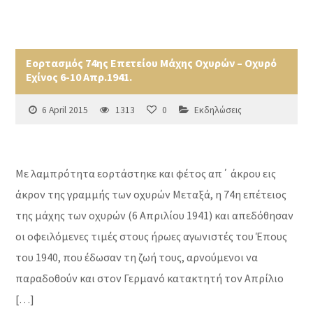
Εορτασμός 74ης Επετείου Μάχης Οχυρών – Οχυρό
Εχίνος 6-10 Απρ.1941.
6 April 2015
1313
0
Εκδηλώσεις
Με λαμπρότητα εορτάστηκε και φέτος απ΄ άκρου εις
άκρον της γραμμής των οχυρών Μεταξά, η 74η επέτειος
της μάχης των οχυρών (6 Απριλίου 1941) και απεδόθησαν
οι οφειλόμενες τιμές στους ήρωες αγωνιστές του Έπους
του 1940, που έδωσαν τη ζωή τους, αρνούμενοι να
παραδοθούν και στον Γερμανό κατακτητή τον Απρίλιο
[…]