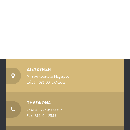
ΔΙΕΥΘΥΝΣΗ
Μητροπολιτικό Μέγαρο,
Ξάνθη 671 00, Ελλάδα
ΤΗΛΕΦΩΝΑ
25410 – 22505/28305
Fax: 25410 – 25581