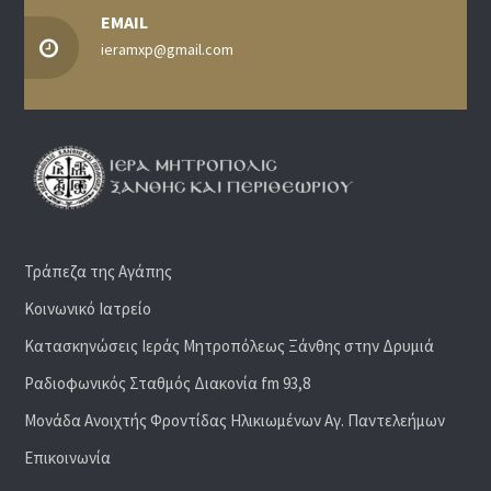
EMAIL
ieramxp@gmail.com
Τράπεζα της Αγάπης
Κοινωνικό Ιατρείο
Κατασκηνώσεις Ιεράς Μητροπόλεως Ξάνθης στην Δρυμιά
Ραδιoφωνικός Σταθμός Διακονία fm 93,8
Μονάδα Ανοιχτής Φροντίδας Ηλικιωμένων Αγ. Παντελεήμων
Επικοινωνία