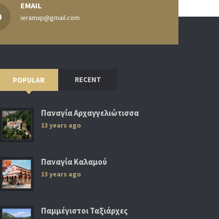
EMAIL
ieramxp@gmail.com
RECENT
POPULAR
Παναγία Αρχαγγελιώτισσα
13 years ago
Παναγία Καλαμού
13 years ago
Παμμέγιστοι Ταξιάρχες