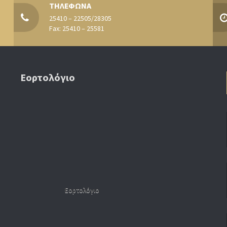
ΤΗΛΕΦΩΝΑ
25410 – 22505/28305
Fax: 25410 – 25581
Εορτολόγιο
Εορτολόγιο