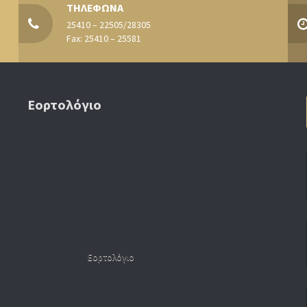
ΤΗΛΕΦΩΝΑ
25410 – 22505/28305
Fax: 25410 – 25581
Εορτολόγιο
Εορτολόγιο