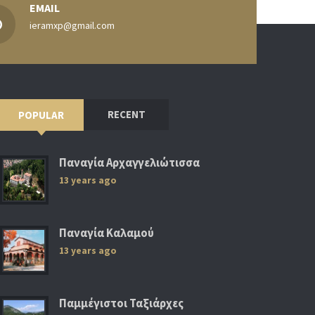
EMAIL
ieramxp@gmail.com
RECENT
POPULAR
Παναγία Αρχαγγελιώτισσα
13 years ago
Παναγία Καλαμού
13 years ago
Παμμέγιστοι Ταξιάρχες