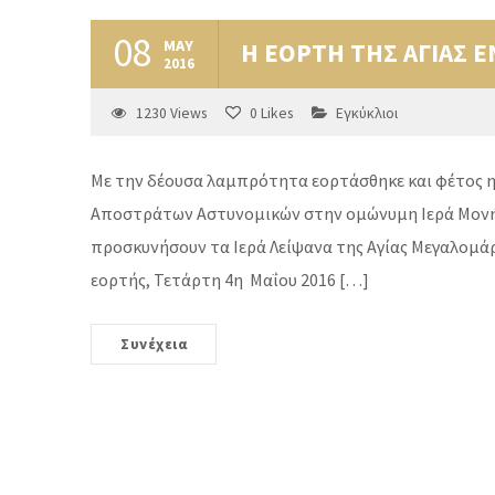
08
MAY
Η ΕΟΡΤΗ ΤΗΣ ΑΓΙΑΣ 
2016
1230
Views
0
Likes
Εγκύκλιοι
Με την δέουσα λαμπρότητα εορτάσθηκε και φέτος η
Αποστράτων Αστυνομικών στην ομώνυμη Ιερά Μονή τ
προσκυνήσουν τα Ιερά Λείψανα της Αγίας Μεγαλομάρ
εορτής, Τετάρτη 4η Μαΐου 2016 […]
Συνέχεια