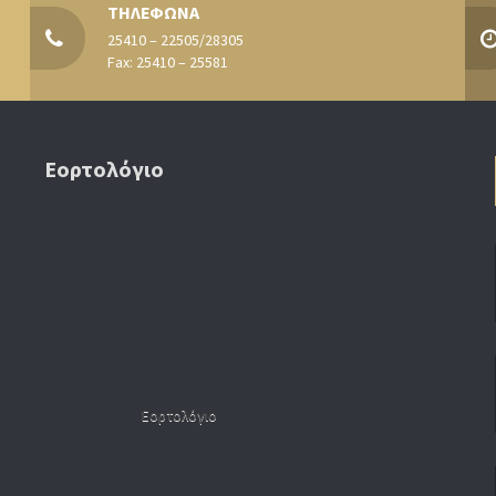
ΤΗΛΕΦΩΝΑ
25410 – 22505/28305
Fax: 25410 – 25581
Εορτολόγιο
Εορτολόγιο