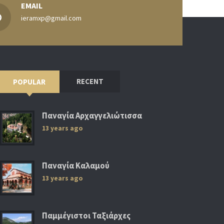
EMAIL
ieramxp@gmail.com
RECENT
POPULAR
Παναγία Αρχαγγελιώτισσα
13 years ago
Παναγία Καλαμού
13 years ago
Παμμέγιστοι Ταξιάρχες