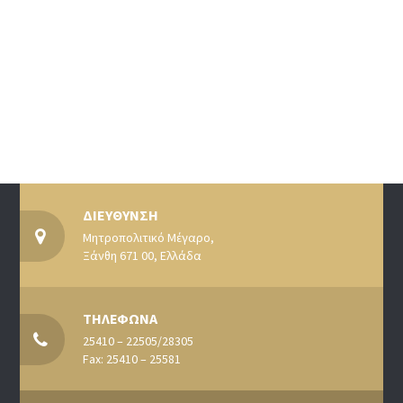
ΔΙΕΥΘΥΝΣΗ
Μητροπολιτικό Μέγαρο,
Ξάνθη 671 00, Ελλάδα
ΤΗΛΕΦΩΝΑ
25410 – 22505/28305
Fax: 25410 – 25581