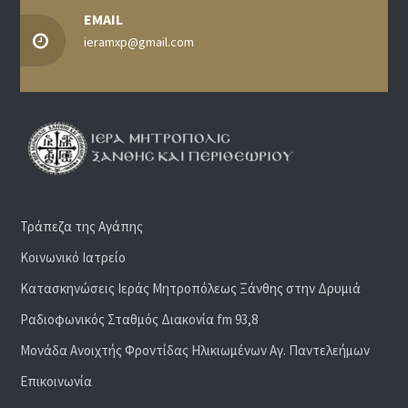
EMAIL
ieramxp@gmail.com
Τράπεζα της Αγάπης
Κοινωνικό Ιατρείο
Κατασκηνώσεις Ιεράς Μητροπόλεως Ξάνθης στην Δρυμιά
Ραδιoφωνικός Σταθμός Διακονία fm 93,8
Μονάδα Ανοιχτής Φροντίδας Ηλικιωμένων Αγ. Παντελεήμων
Επικοινωνία