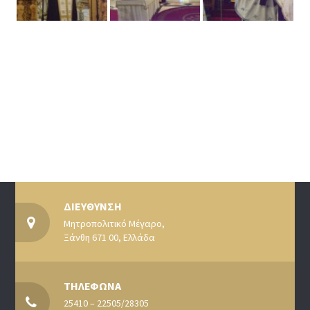
ΔΙΕΥΘΥΝΣΗ
Μητροπολιτικό Μέγαρο,
Ξάνθη 671 00, Ελλάδα
ΤΗΛΕΦΩΝΑ
25410 – 22505/28305