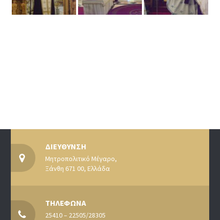
ΔΙΕΥΘΥΝΣΗ
Μητροπολιτικό Μέγαρο,
Ξάνθη 671 00, Ελλάδα
ΤΗΛΕΦΩΝΑ
25410 – 22505/28305