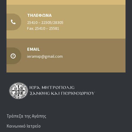
ΤΗΛΕΦΩΝΑ
25410 – 22505/28305
Fax: 25410 – 25581
EMAIL
ieramxp@gmail.com
Τράπεζα της Αγάπης
Κοινωνικό Ιατρείο