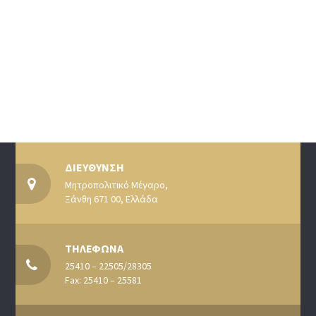
ΔΙΕΥΘΥΝΣΗ
Μητροπολιτικό Μέγαρο,
Ξάνθη 671 00, Ελλάδα
ΤΗΛΕΦΩΝΑ
25410 – 22505/28305
Fax: 25410 – 25581