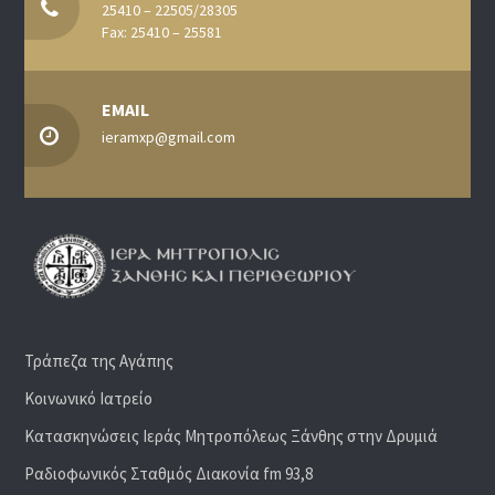
25410 – 22505/28305
Fax: 25410 – 25581
EMAIL
ieramxp@gmail.com
Τράπεζα της Αγάπης
Κοινωνικό Ιατρείο
Κατασκηνώσεις Ιεράς Μητροπόλεως Ξάνθης στην Δρυμιά
Ραδιoφωνικός Σταθμός Διακονία fm 93,8