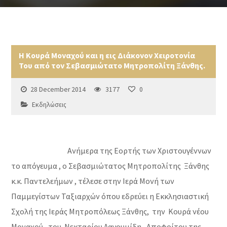
Η Κουρά Μοναχού και η εις Διάκονον Χειροτονία
Του από τον Σεβασμιώτατο Μητροπολίτη Ξάνθης.
28 December 2014
3177
0
Εκδηλώσεις
Ανήμερα της Εορτής των Χριστουγέννων
το απόγευμα , ο Σεβασμιώτατος Μητροπολίτης Ξάνθης
κ.κ. Παντελεήμων , τέλεσε στην Ιερά Μονή των
Παμμεγίστων Ταξιαρχών όπου εδρεύει η Εκκλησιαστική
Σχολή της Ιεράς Μητροπόλεως Ξάνθης, την Κουρά νέου
Μοναχού, του Νεκταρίου Λαγουμίδη , Αποφοίτου της