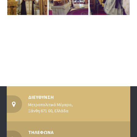
ΔΙΕΥΘΥΝΣΗ
Μητροπολιτικό Μέγαρο,
Ξάνθη 671 00, Ελλάδα
ΤΗΛΕΦΩΝΑ