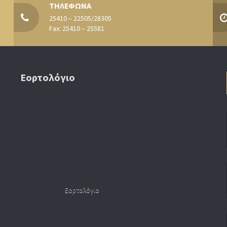
ΤΗΛΕΦΩΝΑ
25410 – 22505/28305
Fax: 25410 – 25581
Εορτολόγιο
Εορτολόγιο