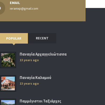
EMAIL
ieramxp@gmail.com
RECENT
POPULAR
Παναγία Αρχαγγελιώτισσα
13 years ago
Παναγία Καλαμού
13 years ago
Παμμέγιστοι Ταξιάρχες