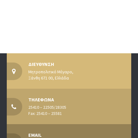
ΔΙΕΥΘΥΝΣΗ
Μητροπολιτικό Μέγαρο,
Ξάνθη 671 00, Ελλάδα
ΤΗΛΕΦΩΝΑ
25410 – 22505/28305
Fax: 25410 – 25581
EMAIL