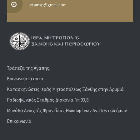
ieramxp@gmail.com
Τράπεζα της Αγάπης
Κοινωνικό Ιατρείο
Κατασκηνώσεις Ιεράς Μητροπόλεως Ξάνθης στην Δρυμιά
Ραδιoφωνικός Σταθμός Διακονία fm 93,8
Μονάδα Ανοιχτής Φροντίδας Ηλικιωμένων Αγ. Παντελεήμων
Επικοινωνία