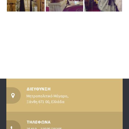
ΔΙΕΥΘΥΝΣΗ
Μητροπολιτικό Μέγαρο,
Ξάνθη 671 00, Ελλάδα
ΤΗΛΕΦΩΝΑ