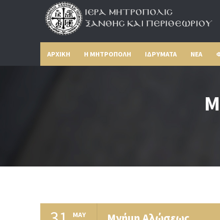
ΑΡΧΙΚΗ
Η ΜΗΤΡΟΠΟΛΗ
ΙΔΡΥΜΑΤΑ
ΝΕΑ
Φ
Μ
31
MAY
Μνήμη Αλώσεως