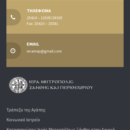
ΤΗΛΕΦΩΝΑ
25410 – 22505/28305
Fax: 25410 – 25581
EMAIL
ieramxp@gmail.com
Τράπεζα της Αγάπης
Κοινωνικό Ιατρείο
Κατασκηνώσεις Ιεράς Μητροπόλεως Ξάνθης στην Δρυμιά