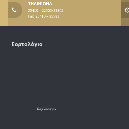
ΤΗΛΕΦΩΝΑ
25410 – 22505/28305
Fax: 25410 – 25581
Εορτολόγιο
Εορτολόγιο