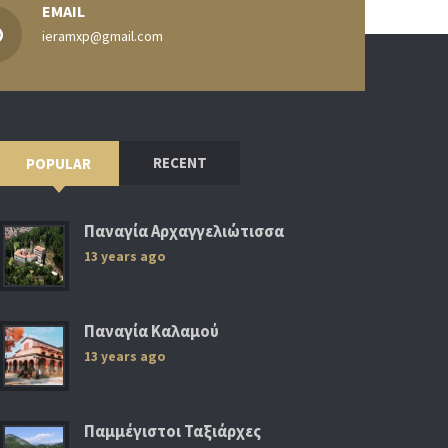
EMAIL
ieramxp@gmail.com
RECENT
POPULAR
Παναγία Αρχαγγελιώτισσα
13 years ago
Παναγία Καλαμού
13 years ago
Παμμέγιστοι Ταξιάρχες