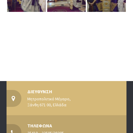
ΔΙΕΥΘΥΝΣΗ
Μητροπολιτικό Μέγαρο,
Ξάνθη 671 00, Ελλάδα
ΤΗΛΕΦΩΝΑ