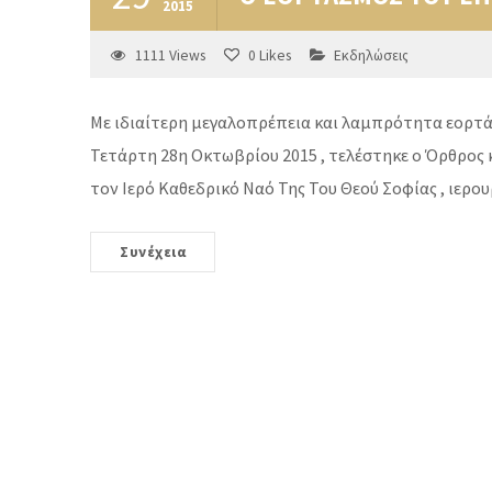
2015
1111
Views
0
Likes
Εκδηλώσεις
Με ιδιαίτερη μεγαλοπρέπεια και λαμπρότητα εορτάσ
Τετάρτη 28η Οκτωβρίου 2015 , τελέστηκε ο Όρθρος κα
τον Ιερό Καθεδρικό Ναό Της Του Θεού Σοφίας , ιε
Συνέχεια