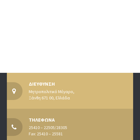
ΔΙΕΥΘΥΝΣΗ
Μητροπολιτικό Μέγαρο,
Ξάνθη 671 00, Ελλάδα
ΤΗΛΕΦΩΝΑ
25410 – 22505/28305
Fax: 25410 – 25581