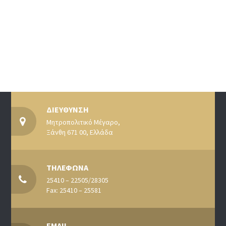
ΔΙΕΥΘΥΝΣΗ
Μητροπολιτικό Μέγαρο,
Ξάνθη 671 00, Ελλάδα
ΤΗΛΕΦΩΝΑ
25410 – 22505/28305
Fax: 25410 – 25581
EMAIL