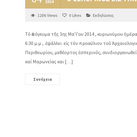
2014
1206
Views
0
Likes
Εκδηλώσεις
Τό ἀπόγευμα τῆς 3ης Μα’ί’ου 2014 , κυριωνύμου ἡμέ
6:30 μ.μ , ἐψάλλει εἰς τόν προαύλιον τοῦ Ἀρχαιολο
Περιθεωρίου, μεθέορτος ἑσπερινός, συνδιοργανωθε
καί Μαρωνείας και […]
Συνέχεια