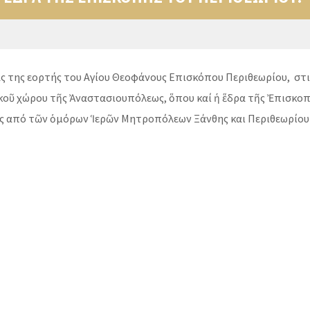
ρας της εορτής του Αγίου Θεοφάνους Επισκόπου Περιθεωρίου, στι
γικοῦ χώρου τῆς Ἀναστασιουπόλεως, ὅπου καί ἡ ἕδρα τῆς Ἐπισκο
ίς από τῶν ὁμόρων Ἱερῶν Μητροπόλεων Ξάνθης και Περιθεωρίο