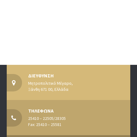
ΔΙΕΥΘΥΝΣΗ
Μητροπολιτικό Μέγαρο,
Ξάνθη 671 00, Ελλάδα
ΤΗΛΕΦΩΝΑ
25410 – 22505/28305
Fax: 25410 – 25581