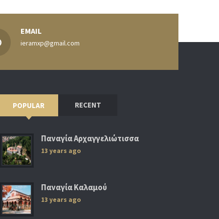
EMAIL
ieramxp@gmail.com
RECENT
POPULAR
Παναγία Αρχαγγελιώτισσα
13 years ago
Παναγία Καλαμού
13 years ago