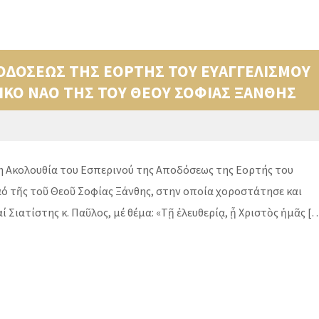
ΟΔΟΣΕΩΣ ΤΗΣ ΕΟΡΤΗΣ ΤΟΥ ΕΥΑΓΓΕΛΙΣΜΟΥ
ΡΙΚΟ ΝΑΟ ΤΗΣ ΤΟΥ ΘΕΟΥ ΣΟΦΙΑΣ ΞΑΝΘΗΣ
ει η Ακολουθία του Εσπερινού της Αποδόσεως της Εορτής του
ό τῆς τοῦ Θεοῦ Σοφίας Ξάνθης, στην οποία χοροστάτησε και
Σιατίστης κ. Παῦλος, μέ θέμα: «Τῇ ἐλευθερίᾳ, ᾗ Χριστὸς ἡμᾶς [