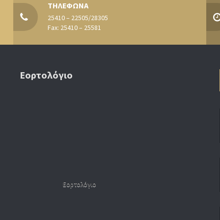
ΤΗΛΕΦΩΝΑ
25410 – 22505/28305
Fax: 25410 – 25581
Εορτολόγιο
Εορτολόγιο