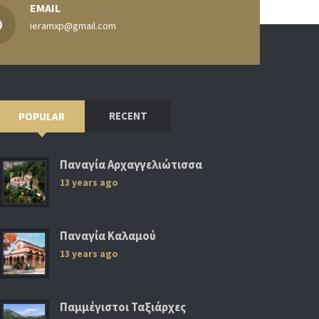
EMAIL
ieramxp@gmail.com
RECENT
POPULAR
Παναγία Αρχαγγελιώτισσα
13 years ago
Παναγία Καλαμού
13 years ago
Παμμέγιστοι Ταξιάρχες